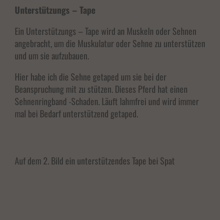
Einwilligung zu ganzen Kategorien geben oder sich weitere Informationen anzeigen
Unterstützungs – Tape
lassen und so nur bestimmte Cookies auswählen.
Ein Unterstützungs – Tape wird an Muskeln oder Sehnen
Alle akzeptieren
Speichern
angebracht, um die Muskulatur oder Sehne zu unterstützen
und um sie aufzubauen.
Nur essenzielle Cookies akzeptieren
Hier habe ich die Sehne getaped um sie bei der
Zurück
Beanspruchung mit zu stützen. Dieses Pferd hat einen
Datenschutzeinstellungen
Essenziell (1)
Sehnenringband -Schaden. Läuft lahmfrei und wird immer
mal bei Bedarf unterstützend getaped.
Essenzielle Cookies ermöglichen grundlegende Funktionen und sind für die einwandfreie
Funktion der Website erforderlich.
Cookie-Informationen anzeigen
Extern
Externe Medien (7)
Auf dem 2. Bild ein unterstützendes Tape bei Spat
Inhalte von Videoplattformen und Social-Media-Plattformen werden standardmäßig
blockiert. Wenn Cookies von externen Medien akzeptiert werden, bedarf der Zugriff auf diese
Inhalte keiner manuellen Einwilligung mehr.
Cookie-Informationen anzeigen