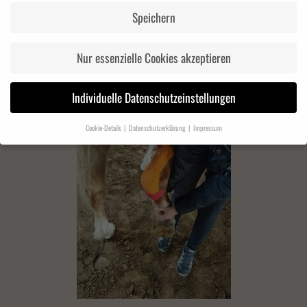
Speichern
Nur essenzielle Cookies akzeptieren
Individuelle Datenschutzeinstellungen
Cookie-Details
Datenschutzerklärung
Impressum
Datenschutzeinstellungen
Wenn Sie unter 16 Jahre alt sind und Ihre Zustimmung zu freiwilligen Diensten
geben möchten, müssen Sie Ihre Erziehungsberechtigten um Erlaubnis bitten.
Wir verwenden Cookies und andere Technologien auf unserer Website. Einige von
ihnen sind essenziell, während andere uns helfen, diese Website und Ihre Erfahrung
zu verbessern.
Personenbezogene Daten können verarbeitet werden (z. B. IP-
Adressen), z. B. für personalisierte Anzeigen und Inhalte oder Anzeigen- und
Inhaltsmessung.
Weitere Informationen über die Verwendung Ihrer Daten finden Sie
in unserer
Datenschutzerklärung
.
Hier finden Sie eine Übersicht über alle verwendeten Cookies. Sie können Ihre