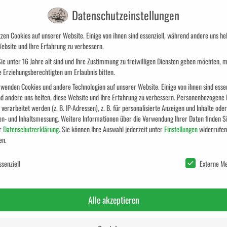
Datenschutzeinstellungen
zen Cookies auf unserer Website. Einige von ihnen sind essenziell, während andere uns hel
ebsite und Ihre Erfahrung zu verbessern.
ie unter 16 Jahre alt sind und Ihre Zustimmung zu freiwilligen Diensten geben möchten, 
e Erziehungsberechtigten um Erlaubnis bitten.
Farbbalance
wenden Cookies und andere Technologien auf unserer Website. Einige von ihnen sind essen
d andere uns helfen, diese Website und Ihre Erfahrung zu verbessern.
Personenbezogene 
verarbeitet werden (z. B. IP-Adressen), z. B. für personalisierte Anzeigen und Inhalte oder
en- und Inhaltsmessung.
Weitere Informationen über die Verwendung Ihrer Daten finden Si
r
Datenschutzerklärung
.
Sie können Ihre Auswahl jederzeit unter
Einstellungen
widerrufen
en.
chutzeinstellungen
ssenziell
Externe M
Alle akzeptieren
e Schwingung, unterschiedliche Wellenlängen, aus Lichtqua
nsgrundlage.