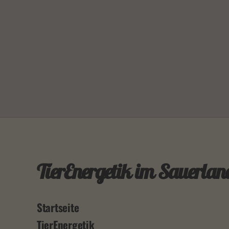
TierEnergetik im Sauerlan
Startseite
TierEnergetik