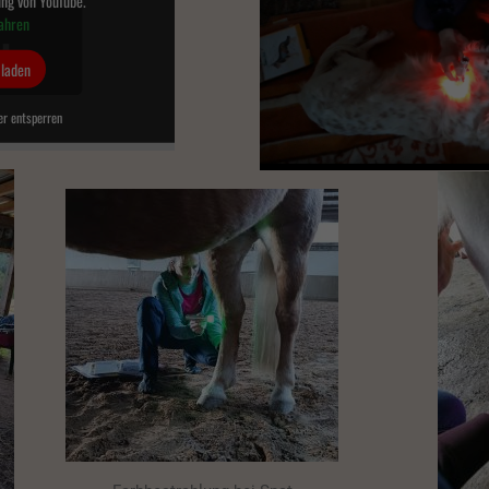
ng von YouTube.
ahren
le akzeptieren
Speichern
 laden
r essenzielle Cookies akzeptieren
r entsperren
chutzeinstellungen
nziell (1)
ielle Cookies ermöglichen grundlegende Funktionen und sind für die einwandfreie Funktion der Website
erlich.
Cookie-Informationen anzeigen
rne Medien (7)
e von Videoplattformen und Social-Media-Plattformen werden standardmäßig blockiert. Wenn Cookies 
en Medien akzeptiert werden, bedarf der Zugriff auf diese Inhalte keiner manuellen Einwilligung mehr.
Cookie-Informationen anzeigen
ed by Borlabs Cookie
Datenschutzerklärung
I