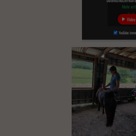
Datenschutzerkläru
Mehr erf
Al
Video
Nu
YouTube imme
Datens
Esse
Essenz
erford
Exte
Inhalt
extern
power